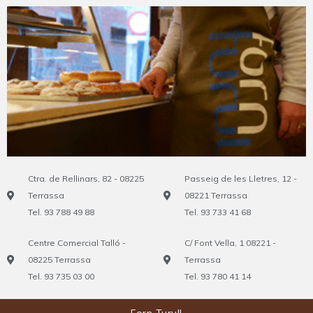
Ctra. de Rellinars, 82 - 08225
Passeig de les Lletres, 12 -
Terrassa
08221 Terrassa
Tel. 93 788 49 88
Tel. 93 733 41 68
Centre Comercial Talló -
C/ Font Vella, 1 08221 -
08225 Terrassa
Terrassa
Tel. 93 735 03 00
Tel. 93 780 41 14
Forn Turull