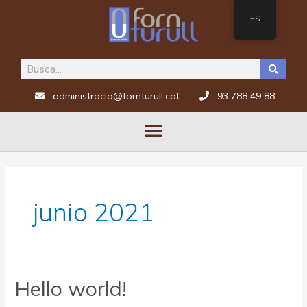
ES
administracio@fornturull.cat
93 788 49 88
junio 2021
Hello world!